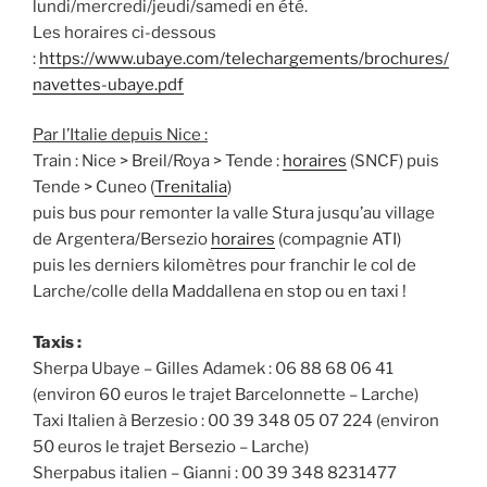
lundi/mercredi/jeudi/samedi en été.
Les horaires ci-dessous
:
https://www.ubaye.com/telechargements/brochures/
navettes-ubaye.pdf
Par l’Italie depuis Nice :
Train : Nice > Breil/Roya > Tende :
horaires
(SNCF) puis
Tende > Cuneo (
Trenitalia
)
puis bus pour remonter la valle Stura jusqu’au village
de Argentera/Bersezio
horaires
(compagnie ATI)
puis les derniers kilomètres pour franchir le col de
Larche/colle della Maddallena en stop ou en taxi !
Taxis :
Sherpa Ubaye – Gilles Adamek : 06 88 68 06 41
(environ 60 euros le trajet Barcelonnette – Larche)
Taxi Italien à Berzesio : 00 39 348 05 07 224 (environ
50 euros le trajet Bersezio – Larche)
Sherpabus italien – Gianni : 00 39 348 8231477