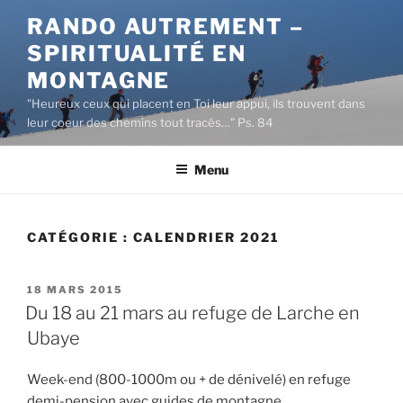
Aller
RANDO AUTREMENT –
au
SPIRITUALITÉ EN
contenu
principal
MONTAGNE
"Heureux ceux qui placent en Toi leur appui, ils trouvent dans
leur coeur des chemins tout tracés…" Ps. 84
Menu
CATÉGORIE :
CALENDRIER 2021
PUBLIÉ
18 MARS 2015
LE
Du 18 au 21 mars au refuge de Larche en
Ubaye
Week-end (800-1000m ou + de dénivelé) en refuge
demi-pension avec guides de montagne.