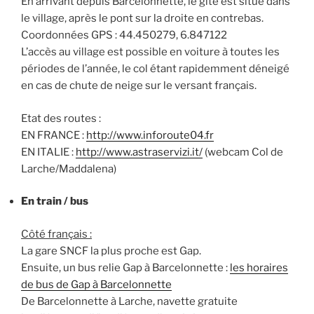
En arrivant depuis Barcelonnette, le gîte est situé dans
le village, après le pont sur la droite en contrebas.
Coordonnées GPS : 44.450279, 6.847122
L’accès au village est possible en voiture à toutes les
périodes de l’année, le col étant rapidemment déneigé
en cas de chute de neige sur le versant français.
Etat des routes :
EN FRANCE :
http://www.inforoute04.fr
EN ITALIE :
http://www.astraservizi.it/
(webcam Col de
Larche/Maddalena)
En train / bus
Côté français :
La gare SNCF la plus proche est Gap.
Ensuite, un bus relie Gap à Barcelonnette :
les horaires
de bus de Gap à Barcelonnette
De Barcelonnette à Larche, navette gratuite