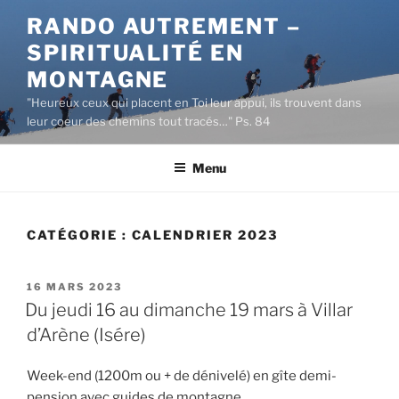
Aller
RANDO AUTREMENT –
au
SPIRITUALITÉ EN
contenu
principal
MONTAGNE
"Heureux ceux qui placent en Toi leur appui, ils trouvent dans
leur coeur des chemins tout tracés…" Ps. 84
Menu
CATÉGORIE :
CALENDRIER 2023
PUBLIÉ
16 MARS 2023
LE
Du jeudi 16 au dimanche 19 mars à Villar
d’Arène (Isére)
Week-end (1200m ou + de dénivelé) en gîte demi-
pension avec guides de montagne.