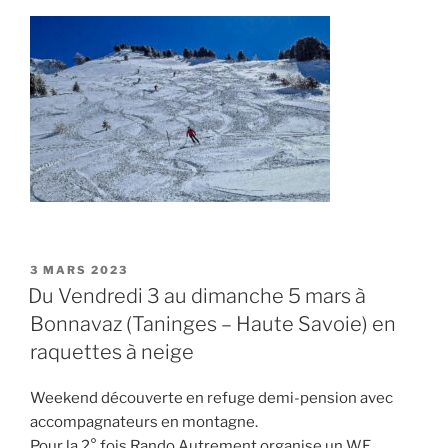
PUBLIÉ
3 MARS 2023
LE
Du Vendredi 3 au dimanche 5 mars à
Bonnavaz (Taninges – Haute Savoie) en
raquettes à neige
Weekend découverte en refuge demi-pension avec
accompagnateurs en montagne.
Pour la 2° fois Rando Autrement organise un WE