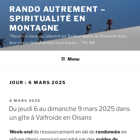
Aller
RANDO AUTREMENT –
au
SPIRITUALITÉ EN
contenu
principal
MONTAGNE
"Heureux ceux qui placent en Toi leur appui, ils trouvent dans
leur coeur des chemins tout tracés…" Ps. 84
Menu
JOUR :
6 MARS 2025
PUBLIÉ
6 MARS 2025
LE
Du jeudi 6 au dimanche 9 mars 2025 dans
un gîte à Valfroide en Oisans
Week-end
de ressourcement en ski de
randonnée
en
refuge (demi-pension) encadré par des
guides de