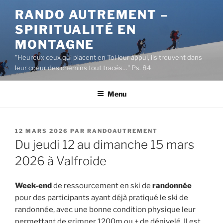
Aller
RANDO AUTREMENT –
au
SPIRITUALITÉ EN
contenu
principal
MONTAGNE
"Heureux ceux qui placent en Toi leur appui, ils trouvent dans
leur coeur des chemins tout tracés…" Ps. 84
Menu
PUBLIÉ
12 MARS 2026
PAR
RANDOAUTREMENT
LE
Du jeudi 12 au dimanche 15 mars
2026 à Valfroide
Week-end
de ressourcement en ski de
randonnée
pour des participants ayant déjà pratiqué le ski de
randonnée, avec une bonne condition physique leur
permettant de grimper 1200m ou + de dénivelé. Il est