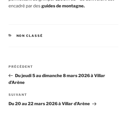
encadré par des
guides de montagne.
CATÉGORIES
NON CLASSÉ
Navigation
Article
PRÉCÉDENT
de
précédent
Du jeudi 5 au dimanche 8 mars 2026 à Villar
l’article
d’Arène
Article
SUIVANT
suivant
Du 20 au 22 mars 2026 à Villar d’Arène