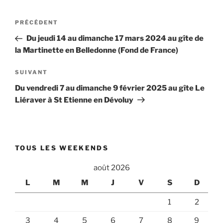
Navigation
Article
PRÉCÉDENT
de
précédent
Du jeudi 14 au dimanche 17 mars 2024 au gîte de
l’article
la Martinette en Belledonne (Fond de France)
Article
SUIVANT
suivant
Du vendredi 7 au dimanche 9 février 2025 au gîte Le
Liéraver à St Etienne en Dévoluy
TOUS LES WEEKENDS
août 2026
L
M
M
J
V
S
D
1
2
3
4
5
6
7
8
9