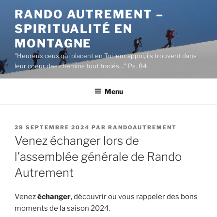
Aller
RANDO AUTREMENT –
au
SPIRITUALITÉ EN
contenu
principal
MONTAGNE
"Heureux ceux qui placent en Toi leur appui, ils trouvent dans
leur coeur des chemins tout tracés…" Ps. 84
Menu
PUBLIÉ
29 SEPTEMBRE 2024
PAR
RANDOAUTREMENT
LE
Venez échanger lors de
l’assemblée générale de Rando
Autrement
Venez
échanger
, découvrir ou vous rappeler des bons
moments de la saison 2024.