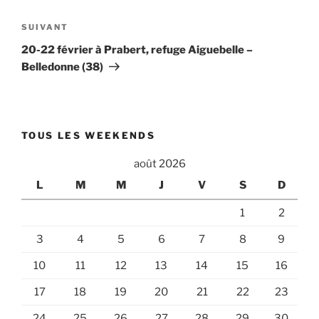
Article
SUIVANT
suivant
20-22 février à Prabert, refuge Aiguebelle –
Belledonne (38)
TOUS LES WEEKENDS
août 2026
L
M
M
J
V
S
D
1
2
3
4
5
6
7
8
9
10
11
12
13
14
15
16
17
18
19
20
21
22
23
24
25
26
27
28
29
30