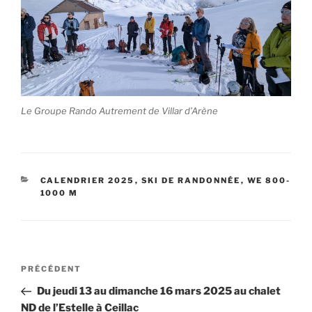
Le Groupe Rando Autrement de Villar d’Arène
CATÉGORIES
CALENDRIER 2025
,
SKI DE RANDONNÉE
,
WE 800-
1000 M
Navigation
Article
PRÉCÉDENT
de
précédent
Du jeudi 13 au dimanche 16 mars 2025 au chalet
l’article
ND de l’Estelle à Ceillac