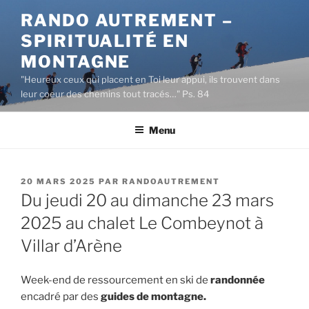
Aller
RANDO AUTREMENT –
au
SPIRITUALITÉ EN
contenu
principal
MONTAGNE
"Heureux ceux qui placent en Toi leur appui, ils trouvent dans
leur coeur des chemins tout tracés…" Ps. 84
Menu
PUBLIÉ
20 MARS 2025
PAR
RANDOAUTREMENT
LE
Du jeudi 20 au dimanche 23 mars
2025 au chalet Le Combeynot à
Villar d’Arène
Week-end de ressourcement en ski de
randonnée
encadré par des
guides de montagne.